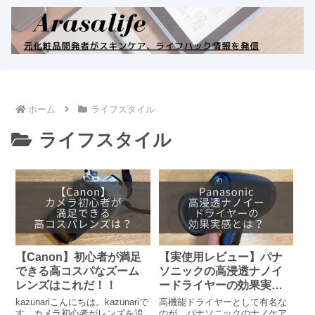
ホーム
ライフスタイル
ライフスタイル
【Canon】初心者が満足
【実使用レビュー】パナ
できる高コスパなズーム
ソニックの高浸透ナノイ
レンズはこれだ！！
ードライヤーの効果実感
とは？
kazunariこんにちは。kazunariで
高機能ドライヤーとして有名な
す。カメラ初心者がレンズを追
のが、パナソニックのナノケア