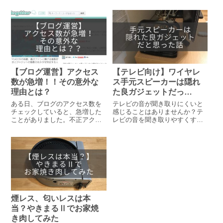
私は特にこだわりもないので、
EOS KISS Mでカメラデビュー
安い互換品で十分です。ただ、
しました。しかし、望遠レンズ
互換品はちゃんと使えるか、若
が付いていなかったので、思い
干不安になりますよね。 今回、
切ってCanonの望遠レンズ
2種類のレンズ用に互換品のレン
「EF70-300mm F4-5.6 IS II
ズフードを購入してみたので、
USM」を購入したので、このレ
そのレビューをまとめてみまし
ンズの魅力をお伝えします。
た。
【ブログ運営】アクセス
【テレビ向け】ワイヤレ
数が急増！！その意外な
ス手元スピーカーは隠れ
理由とは？
た良ガジェットだっ
た！！
ある日、ブログのアクセス数を
テレビの音が聞き取りにくいと
チェックしていると、急増した
感じることはありませんか？テ
ことがありました。不正アクセ
レビの音を聞き取りやすくする
スだと思い、原因を探っていっ
ガジェットとして、ワイヤレス
たら意外な理由でアクセスが増
手元スピーカーというものがあ
えていました。同じようにアク
ります。我が家には数年前から
セス数が急増したけど、理由が
この手元スピーカーがあり大活
わからないという方に向けて、
躍しています。この良さを少し
こんな事もあるんだということ
でも皆さんにお伝えしたいと思
をお伝えしたいと思います。
い、本記事を書いてみました。
ぜひ最後までご覧ください。
煙レス、匂いレスは本
当？やきまるⅡでお家焼
き肉してみた