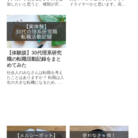
加したいと思うと、種類が沢山
ドライヤーかと思います。高浸
あってどれを選べばいいか分か
透ナノイーが髪にうるおいを与
らなくなりませんか？私はレン
えたり、ダメージを抑制したり
ズの名前がアルファベットと数
と、髪を乾かす以外の付加価値
字ばかりで、混乱しまくりまし
が特徴ですね。ただ、実際に使
た。そして、どれもなかなか...
ってその効果実感がどうなのか
気になりますよね？ そこで、今
回のナノイー搭載ドライヤーEH-
NA0Gのレビューをしてみまし
た。
【体験談】30代理系研究
職の転職活動記録をまと
めてみた
社会人のみなさんは転職を考え
たことはありますか？ 転職は人
生の大きな転機になるため、不
安が付きまといます。 私も30代
で研究職への転職を経験しまし
たが、初めての経験でとても不
安を抱えながら転職活動をして
いました。 そこで、同じような
不安を抱える方に向けて私の転
職活動についてまとめてみまし
た。