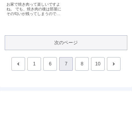
お家で焼き肉って楽しいですよ
ね。 でも、焼き肉の後は部屋に
その匂いが残ってしまうので、
それが嫌で家では焼き肉をしな
いご家庭も多いのではないでし
ょうか。その匂いの原因の煙を
発生させない、焼き肉専用コン
ロがあるとのことなので、気に
なって購入してみました。実際
次のページ
に使ってみた感想をまとめてみ
ましたので、ぜひご覧くださ
い。
前
次
1
6
7
8
10
へ
へ