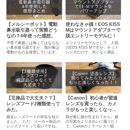
【メルシーポット】電動
使わなきゃ損！EOS KISS
鼻水吸引器って実際どう
Mはマウントアダプターで
なの？4年使った感想。
脱エントリーモデルに！
子育て家庭には無くてはならな
エントリーモデルとして、人気
い鼻水吸引器ですが、我が家は
のEOS KISS Mですが、キット
電動のものを使用しています。
レンズだけで、何となく満足し
電動の鼻水吸引器を使用して4年
ていませんか？キットレンズよ
が経ちましたが、電動にして本
り優れたものは沢山あり、カメ
当に良かったなと感じていま
ラは数倍楽しくなります。私の
す。この電動鼻水吸引器のすば
様にカメラ初心者でエントリー
らしさを伝えたく、本記事を作
モデルを購入したけど、キット
成しましたので、これから子育
のレンズだけで持て余している
て家庭になる方には是非最後ま
方に向けて、マウントアダプタ
でお読みいただきたいと思いま
ーについてまとめました。
す。
【互換品で大丈夫？？】
【Canon】初心者が望遠
レンズフード2種類使って
レンズを買ったら、カメ
みた。
ラがもっと楽しくなっ
た！！
最近レンズフードの存在を知り
我が家に娘が生まれてから、娘
ました。 ただ、メーカー純正の
の写真をよりきれいに撮りたく
レンズフードって高いですね。
て、Canonのミラーレス一眼の