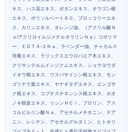
キス、ハス花エキス、ボタンエキス、オウゴン根
エキス、ポリソルベート６０、ブロッコリーエキ
ス、カリンエキス、オレンジ油、（アクリル酸Ｎ
ａ/アクリロイルジメチルタウリンＮａ）コポリマ
ー、ＥＤＴＡ-２Ｎａ、ラベンダー油、チャカルス
培養エキス、ラリックスエウロパエア木エキス、
クリサンテルムインジクムエキス、ショウヨウダ
イオウ根エキス、ウスバサイシン根エキス、モン
ゴリナラ葉エキス、ヤナギタデエキス、エンゴサ
ク根エキス、コプチスチネンシス根エキス、ホオ
ノキ樹皮エキス、リシンＨＣｌ、プロリン、アス
コルビルリン酸Ｎａ、アセチルメチオニン、テア
ニン、レシチン、アセチルグルタミン、ヒトオリ
ゴペプチド－１、合成ヒト遺伝子組換オリゴペプ