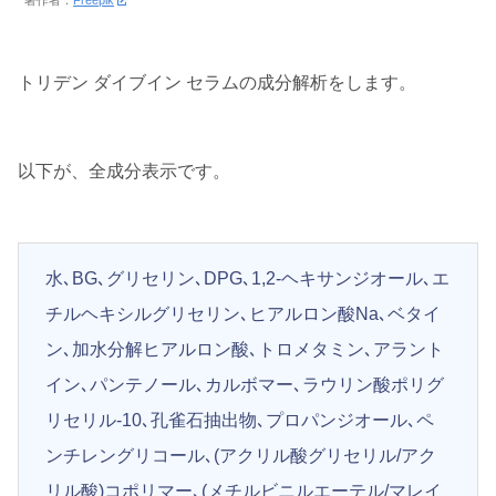
著作者：
Freepik
トリデン ダイブイン セラムの成分解析をします。
以下が、全成分表示です。
水､BG､グリセリン､DPG､1,2-ヘキサンジオール､エ
チルヘキシルグリセリン､ヒアルロン酸Na､ベタイ
ン､加水分解ヒアルロン酸､トロメタミン､アラント
イン､パンテノール､カルボマー､ラウリン酸ポリグ
リセリル-10､孔雀石抽出物､プロパンジオール､ペ
ンチレングリコール､(アクリル酸グリセリル/アク
リル酸)コポリマー､(メチルビニルエーテル/マレイ