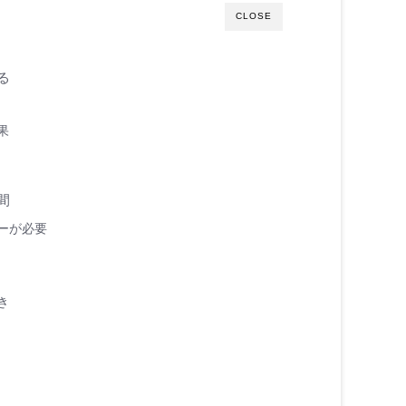
CLOSE
る
果
間
ーが必要
き